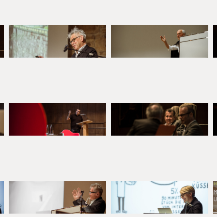
nternational bekannte Architekten vor, die Großen der Zunft, ihre her
n des Bauens
.
Angesprochen ist die breiten Öffentlichkeit. Regelhaft sc
nommierte Fachleute wie der Hauptgast sich zum Thema des Abends au
n kann.
äße Bauen im historischen Kontext. Dafür ist das Heidelberger Schlos
en entstand hier der Zündfunke für den heutigen Begriff der Denkmalpf
r mit der Reflexion der Grundsätze zum Umgang mit historischen Ense
Diskussion um die Wiederherstellung des nahezu ruinierten Schlosses
 von Erhalt, Rekonstruktion und baulicher Erweiterung deutschlandweit
elberger Schlossgespräche den Themenbogen weiter.
auch um „Dichte“, „Heimat“, „Bauen in anderen Kulturen“, „Neues W
utz und energetisches Bauen“. Damit behandeln die Heidelberger Schl
des Baues der letzten Dekaden, die mit den aktuellen Erkenntnissen u
eidelberger Schlossgespräche stehen somit in der Tradition einer la
h die zahlreichen in Heidelberg etablierten und hochkarätigen „Bauges