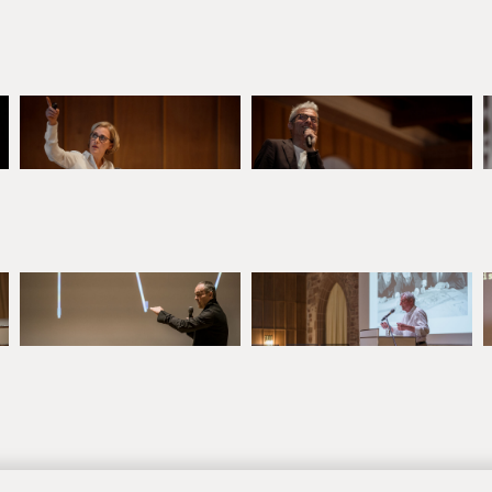
erstützenden Einrichtungen traditionell geführt werden.
er Umwelt im Kontext mit Fragen des Bauens einen immer breiter werd
indenden öffentlichen Beteiligungs- und Partizipationsprozesse bei den
ie ein Mindestmaß an Planungs- und Architekturverständnis vorausset
che in den 20er Jahren des 21. Jahrhunderts für alle Architekturintere
r das Streben nach und die Freude an qualitätvoller Architektur.
e Staatliche Vermögens-und Hochbauverwaltung Baden-Württemberg un
en Kulturliegenschaften als Bauherr in einer Vorbildfunktion gegenüb
 Architektenkammer Baden-Württemberg, dem Bund Deutscher Architek
trag zur Pflege der Baukultur.
 internationales Ausstellungsprojekt im Geiste der Heidelberger Schl
go de Chile. Die Ausstellung ging auf Tour. Stationen waren oder sind bi
idad Católica de Chile / Facultad de Arquitectura, Diseno y Estudios Urb
n Heilbronn, Treffpunkt Baden-Württemberg,