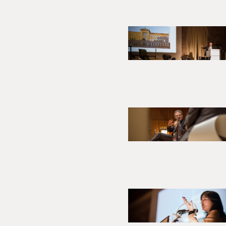
Die Schlossgespräche stellen i
Haltungen zu aktuellen Frage
Diskussion, in der ebenso re
Publikum mit Fragen beteilige
Ausgangsthema war das zeitgem
präzise gewählt: Vor 100 Jahr
Deutschland ist so unmittelba
Heidelberger Schloss. In der 
Mal Möglichkeiten und Grenzen
Inzwischen spannen die Heid
Es geht neben „Alt und Neu“ 
wie „Nachhaltigkeit, Klimasch
Entwicklungen und Tendenzen 
Bauen bestimmen werden. Die H
Gesprächskultur und führen auc