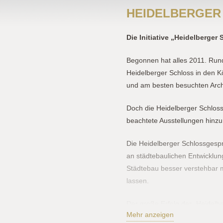
HEIDELBERGER
Die Initiative „Heidelberge
Begonnen hat alles 2011. Run
Heidelberger Schloss in den K
und am besten besuchten Archi
Doch die Heidelberger Schloss
beachtete Ausstellungen hin
Die Heidelberger Schlossgespr
an städtebaulichen Entwicklun
Städtebau besser verstehbar 
lassen.
Der große Erfolg der „Heidelb
Mehr anzeigen
in zwei Buchbänden festgehalt