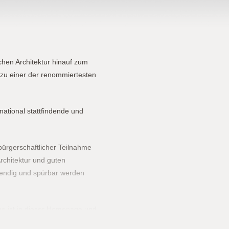
chen Architektur hinauf zum
 zu einer der renommiertesten
ational stattfindende und
ürgerschaftlicher Teilnahme
rchitektur und guten
bendig und spürbar werden
he ist in dieser Homepage und