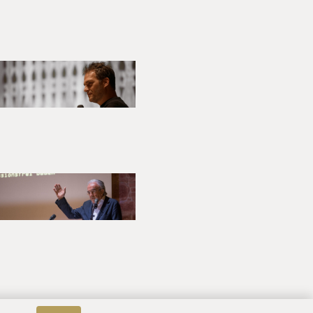
enden Raum ein. Dabei zeigt
 Bürgerinnen und Bürgern ein
zen. Auch deshalb befeuern
ssierten den Dialog über die
d die Stadt Heidelberg im
er der Gesellschaft. Zusammen
ten und der SRH Hochschule
ossgespräche mit der
sher:
anos in Chile,