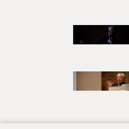
allen die Schlossgespräche unt
Heute nimmt die Gestaltung d
sich, dass die vermehrt stattf
hohes Maß an Information sow
die Heidelberger Schlossgesprä
Ästhetik des Bauens, sowie übe
Hier sehen sich besonders di
Umgang mit den ihr anvertraut
mit den Projektpartnern, der
leisten sie einen wichtigen Bei
Im Jahre 2018 kam es zu einem
Auftaktveranstaltung in Santia
An der Pontificia Univers
Die Bundesgartenschau i