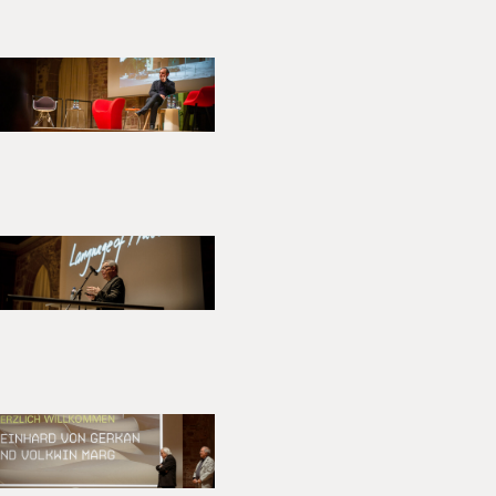
ausragenden Arbeiten und ihre
hließt der Abend mit einer
stauschen und sich das
s als Ort prädestiniert und
lege. Kaum ein Ort in
mbles verbunden, wie das
 werden um 1900 zum ersten
 diskutiert.
ohnen“ oder Bauwende-Themen
ossgespräche die
nd Impulsen das zukünftige
ngen Heidelberger
präche“ kongenial fort, die in