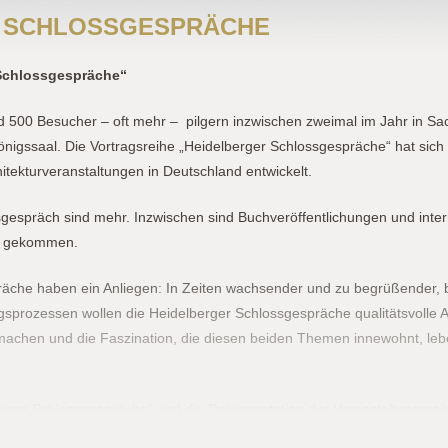
 SCHLOSSGESPRÄCHE
r Schlossgespräche“
d 500 Besucher – oft mehr –
pilgern inzwischen zweimal im Jahr in Sa
önigssaal. Die Vortragsreihe „Heidelberger Schlossgespräche“ hat sich
tekturveranstaltungen in Deutschland entwickelt.
gespräch sind mehr. Inzwischen sind Buchveröffentlichungen und intern
zu gekommen.
äche haben ein Anliegen: In Zeiten wachsender und zu begrüßender, b
gsprozessen wollen die Heidelberger Schlossgespräche qualitätsvolle A
machen und die Faszination, die diesen beiden Themen innewohnt, le
erger Schlossgespräche“ und die Dokumentation der Veranstaltungsrei
en.