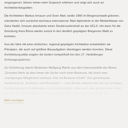
vergangenen Jahren immer mehr Zuspruch erfahren und zeigt sich auch an
Architektenbiografien.
Die Architekten Markus Innauer und Sven Matt, beide 1980 im Bregenzerwald geboren,
orientierten sich zunächst durchaus international: Matt diplomierte in der Meisterklasse von
Zaha Hadid, Innauer absolvierte einen Studienaufenthalt an der UCLA. Um dann für die
Gründung ihres Büros wieder zurück in den ländlich geprägten Bregenzer Wald zu
kommen.
Aus der Idee mit einer einfachen, regional geprägten Architektur entwickelten sie
Prinzipien, die auch auf größere Bauaufgaben übertragen werden konnten. Diese
Architekturqualität zeigten die beiden beispielhaft bei den 27. Heidelberger
Schlossgesprächen.
Zur Einführung zitierte Moderator Wolfgang Riehle aus dem Internetauftritt des Büros:
„Zentrales Motiv ist aber immer die Suche nach einer Baukunst, die durch eine
unaufgeregte Alltäglichkeit vertraute Orte mit Bestand schafft“. Das gemeinsame
Verständnis ist: „Evolution statt Revolution“, – eine Brücke zwischen Alt und neu schlagen.
Das gelingt durch Kollaboration und Kommunikation, also durch eine gemeinsame Arbeit
am Bau mit allen Beteiligten. Ein wesentlicher Faktor, wohl auch typisch für die
Vorarlberger Architektur, ist dabei der direkte Austausch mit den Handwerkern, deren
Mehr anzeigen
Verständnis manchmal mehr zählt als die Norm. Dabei ist im Bregenzerwald das Bauen mit
Holz kein architektonisches Dogma. Im Vordergrund steht die Sinnlichkeit der Architektur,
egal mit welchem Material.
Wie dies baulich umgesetzt wird, zeigten Innauer Matt mit mehreren, teilweise höchst
unterschiedlichen Projekten: Die schlichte, kleine Bergkapelle Wirmboden, der abstrakte