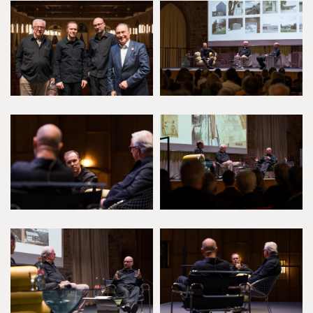
Baukörper der Seilbahnstation der Patscherkofel Bahn, bei dem die Regelung der
Besucherströme im Vordergrund steht und der „Kunstraum Kassel“, ein flexibler
Ausstellungsraum für Studierende, respektvoll in den denkmalgeschützten Bestand
eingegliedert, mit Low-Tech-Architektur, einem flexiblen Ausstellungsraum und der
auffälligen Belichtung durch zahllose Glaslinsen.
Als eigenes Büro haben Innauer Matt ein ehemaliges Fotoatelier, erbaut von Leopold
Kauffmann, einem der Urväter der Vorarlberger Architektur, mit wenigen, geschickten
Eingriffen in seiner ursprünglicher Form ebenso reaktiviert wie zukunftstauglich gestaltet.
Ein langer Applaus am Ende des Vortrages zeigte die Anerkennung des Heidelberger
Publikums für den Innauer Matt´schen Weg, Tradition in zeitgenössische Architektur zu
übersetzen. Wobei Respekt vor Umwelt und baulichem Erbe und ein kollektives Arbeiten
an der besten Lösung ganz generell als Weg zu guter und nachhaltiger Architektur
gezeigt wurde.